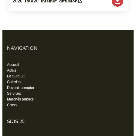
2026_RAA20_internet_diffusion
(ouvre
un
nouvel
onglet)
NAVIGATION
Accueil
Actus
Le SDIS 25
Galeries
Devenir pompier
Services
Marchés publics
Cross
SDIS 25