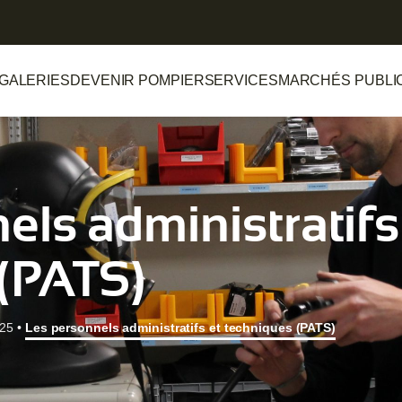
GALERIES
DEVENIR POMPIER
SERVICES
MARCHÉS PUBLI
els administratifs
 (PATS)
 25
•
Les personnels administratifs et techniques (PATS)