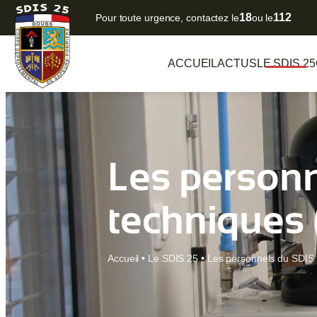
18
112
Pour toute urgence, contactez le
ou le
ACCUEIL
ACTUS
LE SDIS 25
Les personn
techniques
Accueil
•
Le SDIS 25
•
Les personnels du SDIS