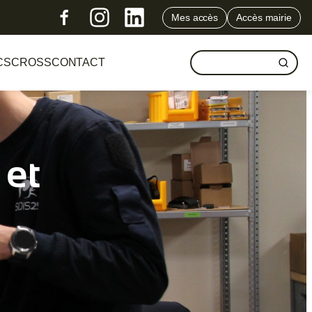
Mes accès
Accès mairie
CS
CROSS
CONTACT
 et