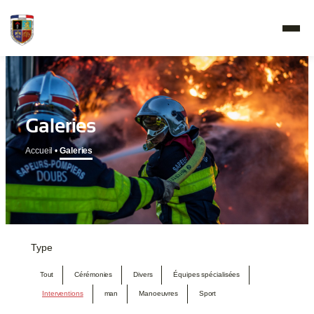
Galeries
Accueil
•
Galeries
Type
Tout
Cérémonies
Divers
Équipes spécialisées
Interventions
man
Manoeuvres
Sport