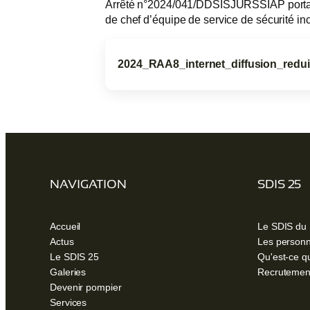
Arrêté n°2024/041/DDSISJURSSIAP portan
de chef d’équipe de service de sécurité i
2024_RAA8_internet_diffusion_redui
(ouvre
un
nouvel
onglet)
NAVIGATION
SDIS 25
Accueil
Le SDIS du
Actus
Les personn
Le SDIS 25
Qu'est-ce q
Galeries
Recrutemen
Devenir pompier
Services