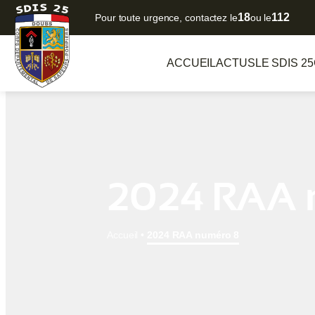
18
112
Pour toute urgence, contactez le
ou le
ACCUEIL
ACTUS
LE SDIS 25
2024 RAA 
Accueil
•
2024 RAA numéro 8