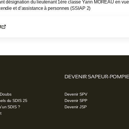
t désignation du lieutenant 1ère classe Yann MOREAU en vue d
ncendie et d’assistance à personnes (SSIAP 2)
t
DEVENIR SAPEUR-POMPI
 Doubs
Devenir SPV
els du SDIS 25
Devenir SPP
u'un SDIS ?
Devenir JSP
t