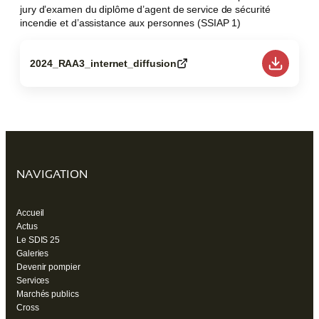
jury d’examen du diplôme d’agent de service de sécurité
incendie et d’assistance aux personnes (SSIAP 1)
2024_RAA3_internet_diffusion
(ouvre
un
nouvel
onglet)
NAVIGATION
Accueil
Actus
Le SDIS 25
Galeries
Devenir pompier
Services
Marchés publics
Cross