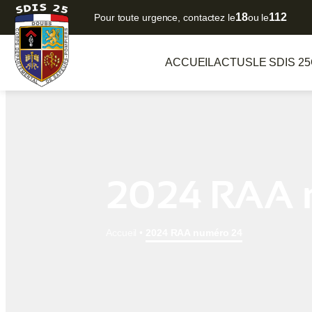
18
112
Pour toute urgence, contactez le
ou le
ACCUEIL
ACTUS
LE SDIS 25
2024 RAA 
Accueil
•
2024 RAA numéro 24