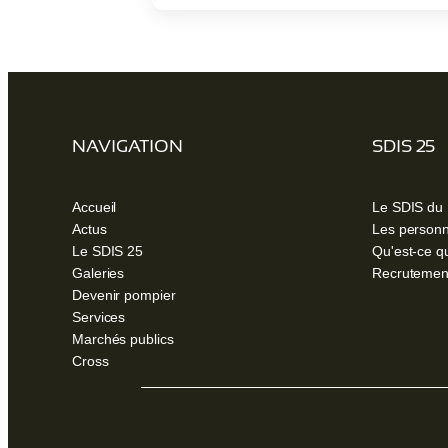
un
nouvel
onglet)
NAVIGATION
SDIS 25
Accueil
Le SDIS du
Actus
Les personn
Le SDIS 25
Qu'est-ce q
Galeries
Recrutemen
Devenir pompier
Services
Marchés publics
Cross