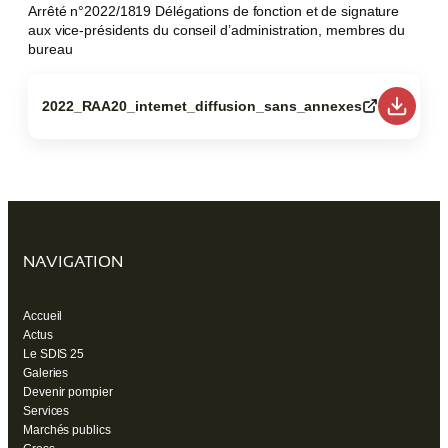
Arrêté n°2022/1819 Délégations de fonction et de signature
aux vice-présidents du conseil d’administration, membres du
bureau
2022_RAA20_internet_diffusion_sans_annexes
(ouvre
un
nouvel
onglet)
NAVIGATION
Accueil
Actus
Le SDIS 25
Galeries
Devenir pompier
Services
Marchés publics