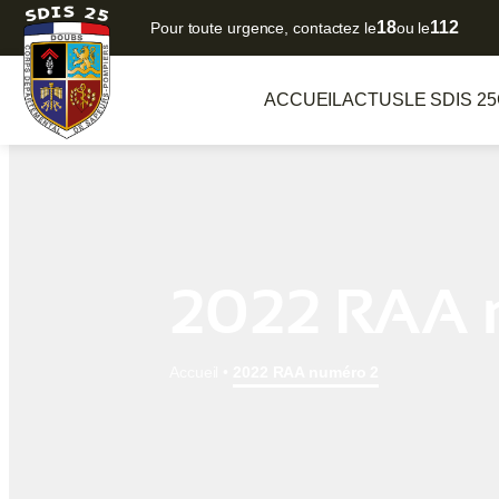
18
112
Pour toute urgence, contactez le
ou le
ACCUEIL
ACTUS
LE SDIS 25
2022 RAA 
Accueil
•
2022 RAA numéro 2