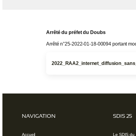
Arrêté du préfet du Doubs
Arrêté n°25-2022-01-18-00094 portant modi
2022_RAA2_internet_diffusion_san
(ouvre
un
nouvel
onglet)
NAVIGATION
SDIS 25
Accueil
Le SDIS du