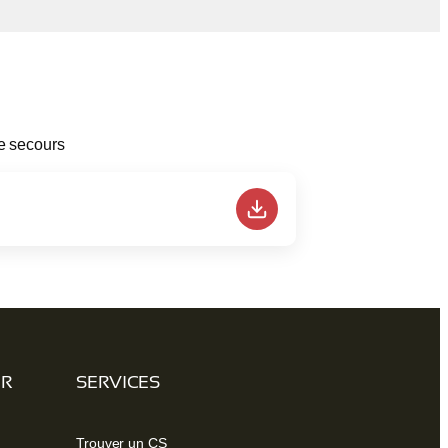
de secours
ER
SERVICES
Trouver un CS