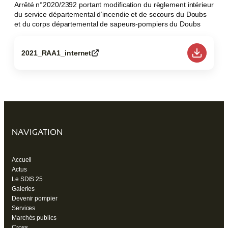
Arrêté n°2020/2392 portant modification du règlement intérieur
du service départemental d’incendie et de secours du Doubs
et du corps départemental de sapeurs-pompiers du Doubs
2021_RAA1_internet
(ouvre
un
nouvel
onglet)
NAVIGATION
Accueil
Actus
Le SDIS 25
Galeries
Devenir pompier
Services
Marchés publics
Cross