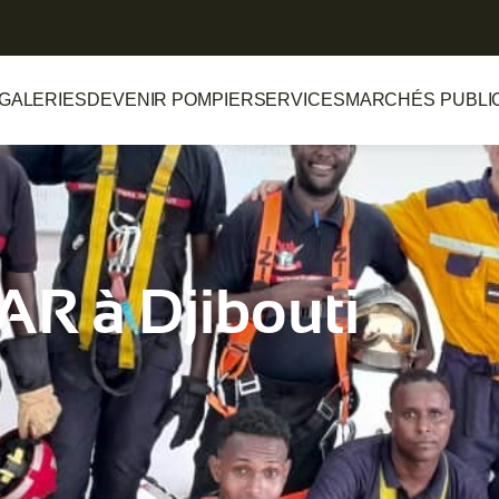
GALERIES
DEVENIR POMPIER
SERVICES
MARCHÉS PUBLI
R à Djibouti