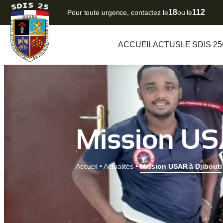
18
112
Pour toute urgence, contactez le
ou le
ACCUEIL
ACTUS
LE SDIS 25
Mission USA
Accueil
•
Actualités
•
Mission USAR à Djibouti